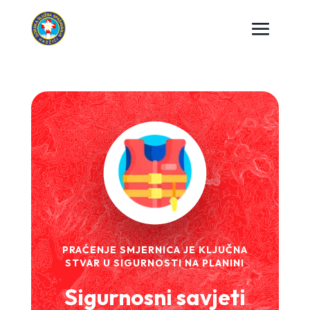
PRAĆENJE SMJERNICA JE KLJUČNA
STVAR U SIGURNOSTI NA PLANINI
Sigurnosni savjeti