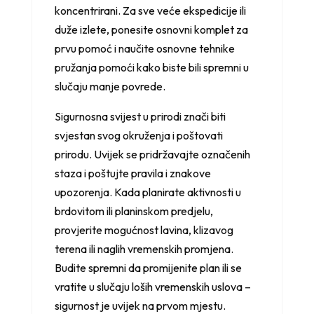
koncentrirani. Za sve veće ekspedicije ili
duže izlete, ponesite osnovni komplet za
prvu pomoć i naučite osnovne tehnike
pružanja pomoći kako biste bili spremni u
slučaju manje povrede.
Sigurnosna svijest u prirodi znači biti
svjestan svog okruženja i poštovati
prirodu. Uvijek se pridržavajte označenih
staza i poštujte pravila i znakove
upozorenja. Kada planirate aktivnosti u
brdovitom ili planinskom predjelu,
provjerite mogućnost lavina, klizavog
terena ili naglih vremenskih promjena.
Budite spremni da promijenite plan ili se
vratite u slučaju loših vremenskih uslova –
sigurnost je uvijek na prvom mjestu.