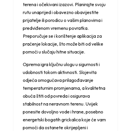
terena i očekivani izazovi. Planirajte svoju
rutu unaprijed i obavezno obavijestite
prijatelje ili porodicu o vašim planovima i
predviđenom vremenu povratka.
Preporučuje se i korištenje aplikacija za
praćenje lokacije, što može biti od velike
pomoći u slučaju hitne situacije.
Oprema igra ključnu ulogu u sigurnosti i
udobnosti tokom aktivnosti. Slojevita
odjeća omogućava prilagođavanje
temperaturnim promjenama, a kvalitetna
obuća štiti od povreda i osigurava
stabilnost na neravnom terenu. Uvijek
ponesite dovoljno vode i hrane, posebno
energetski bogatih grickalica koje će vam
pomoći da ostanete okrijepljeni i