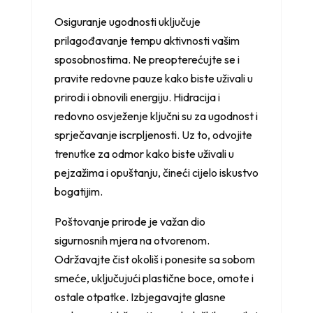
Osiguranje ugodnosti uključuje
prilagođavanje tempu aktivnosti vašim
sposobnostima. Ne preopterećujte se i
pravite redovne pauze kako biste uživali u
prirodi i obnovili energiju. Hidracija i
redovno osvježenje ključni su za ugodnost i
sprječavanje iscrpljenosti. Uz to, odvojite
trenutke za odmor kako biste uživali u
pejzažima i opuštanju, čineći cijelo iskustvo
bogatijim.
Poštovanje prirode je važan dio
sigurnosnih mjera na otvorenom.
Održavajte čist okoliš i ponesite sa sobom
smeće, uključujući plastične boce, omote i
ostale otpatke. Izbjegavajte glasne